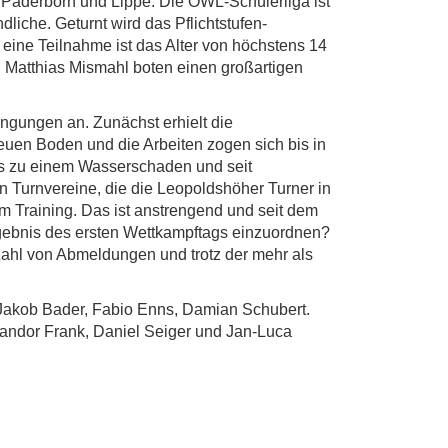
aderborn und Lippe. Die OWL-Schülerliga ist
liche. Geturnt wird das Pflichtstufen-
ine Teilnahme ist das Alter von höchstens 14
d Matthias Mismahl boten einen großartigen
ngungen an. Zunächst erhielt die
uen Boden und die Arbeiten zogen sich bis in
es zu einem Wasserschaden und seit
n Turnvereine, die die Leopoldshöher Turner in
m Training. Das ist anstrengend und seit dem
gebnis des ersten Wettkampftags einzuordnen?
 Zahl von Abmeldungen und trotz der mehr als
Jakob Bader, Fabio Enns, Damian Schubert.
Sandor Frank, Daniel Seiger und Jan-Luca