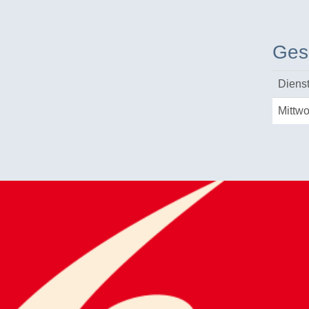
Ges
Diens
Mittw