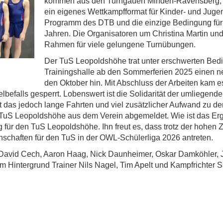
kommen aus den Turngauen Minden-Ravensberg, P
ein eigenes Wettkampfformat für Kinder- und Jugend
Programm des DTB und die einzige Bedingung für e
Jahren. Die Organisatoren um Christina Martin un
Rahmen für viele gelungene Turnübungen.
Der TuS Leopoldshöhe trat unter erschwerten Bedi
Trainingshalle ab den Sommerferien 2025 einen ne
den Oktober hin. Mit Abschluss der Arbeiten kam 
befalls gesperrt. Lobenswert ist die Solidarität der umliegende
 das jedoch lange Fahrten und viel zusätzlicher Aufwand zu de
s TuS Leopoldshöhe aus dem Verein abgemeldet. Wie ist das Er
lg für den TuS Leopoldshöhe. Ihn freut es, dass trotz der hohen
chaften für den TuS in der OWL-Schülerliga 2026 antreten.
 David Cech, Aaron Haag, Nick Daunheimer, Oskar Damköhler, 
m Hintergrund Trainer Nils Nagel, Tim Apelt und Kampfrichter 