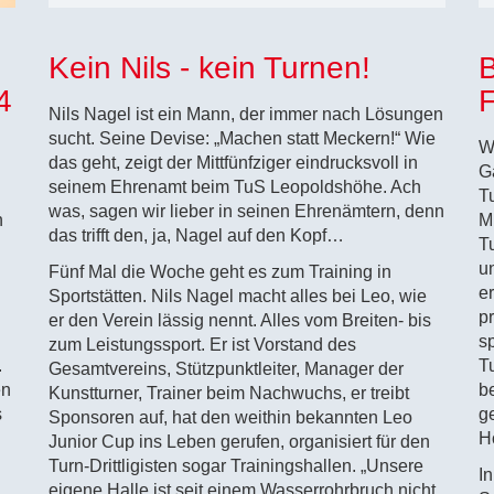
Kein Nils - kein Turnen!
B
4
F
Nils Nagel ist ein Mann, der immer nach Lösungen
sucht. Seine Devise: „Machen statt Meckern!“ Wie
W
das geht, zeigt der Mittfünfziger eindrucksvoll in
G
seinem Ehrenamt beim TuS Leopoldshöhe. Ach
T
was, sagen wir lieber in seinen Ehrenämtern, denn
n
Mi
das trifft den, ja, Nagel auf den Kopf…
T
un
Fünf Mal die Woche geht es zum Training in
e
Sportstätten. Nils Nagel macht alles bei Leo, wie
p
er den Verein lässig nennt. Alles vom Breiten- bis
s
zum Leistungssport. Er ist Vorstand des
.
T
Gesamtvereins, Stützpunktleiter, Manager der
en
b
Kunstturner, Trainer beim Nachwuchs, er treibt
s
g
Sponsoren auf, hat den weithin bekannten Leo
H
Junior Cup ins Leben gerufen, organisiert für den
Turn-Drittligisten sogar Trainingshallen. „Unsere
In
eigene Halle ist seit einem Wasserrohrbruch nicht