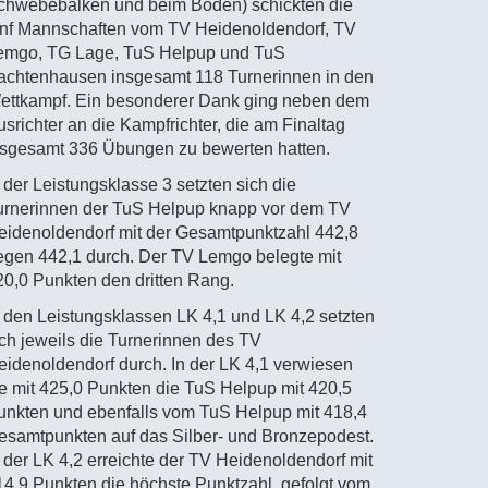
chwebebalken und beim Boden) schickten die
ünf Mannschaften vom TV Heidenoldendorf, TV
emgo, TG Lage, TuS Helpup und TuS
achtenhausen insgesamt 118 Turnerinnen in den
ettkampf. Ein besonderer Dank ging neben dem
usrichter an die Kampfrichter, die am Finaltag
nsgesamt 336 Übungen zu bewerten hatten.
 der Leistungsklasse 3 setzten sich die
urnerinnen der TuS Helpup knapp vor dem TV
eidenoldendorf mit der Gesamtpunktzahl 442,8
egen 442,1 durch. Der TV Lemgo belegte mit
20,0 Punkten den dritten Rang.
n den Leistungsklassen LK 4,1 und LK 4,2 setzten
ich jeweils die Turnerinnen des TV
eidenoldendorf durch. In der LK 4,1 verwiesen
ie mit 425,0 Punkten die TuS Helpup mit 420,5
unkten und ebenfalls vom TuS Helpup mit 418,4
esamtpunkten auf das Silber- und Bronzepodest.
n der LK 4,2 erreichte der TV Heidenoldendorf mit
14,9 Punkten die höchste Punktzahl, gefolgt vom