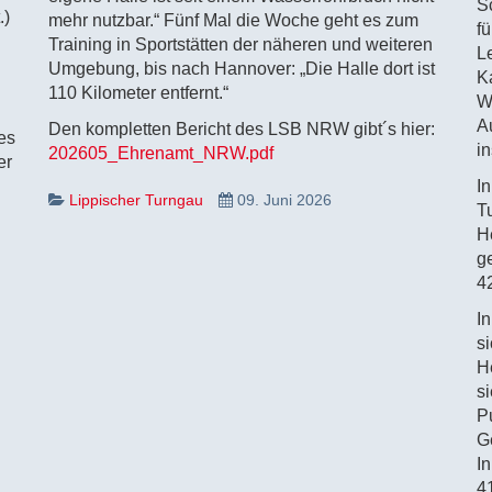
S
.)
mehr nutzbar.“ Fünf Mal die Woche geht es zum
f
Training in Sportstätten der näheren und weiteren
L
Umgebung, bis nach Hannover: „Die Halle dort ist
K
110 Kilometer entfernt.“
W
A
Den kompletten Bericht des LSB NRW gibt´s hier:
es
i
202605_Ehrenamt_NRW.pdf
er
In
Lippischer Turngau
09. Juni 2026
T
H
g
4
I
s
H
s
P
G
I
4