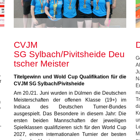
CVJM
D
SG Sylbach/Pivitsheide Deu
G
tscher Meister
A
J
,
Titelgewinn und Wold Cup Qualifikation für die
N
r
CVJM SG Sylbach/Pivitsheide
E
n
Am 20./21. Juni wurden in Dülmen die Deutschen
T
Meisterschaften der offenen Klasse (19+) im
h
d
Indiaca des Deutschen Turner-Bundes
v
K
ausgespielt. Das Besondere in diesem Jahr: Die
u
ersten beiden Mannschaften der jeweiligen
-
L
Spielklassen qualifizieren sich für den World Cup
M
2027, einem internationalen Turnier der besten