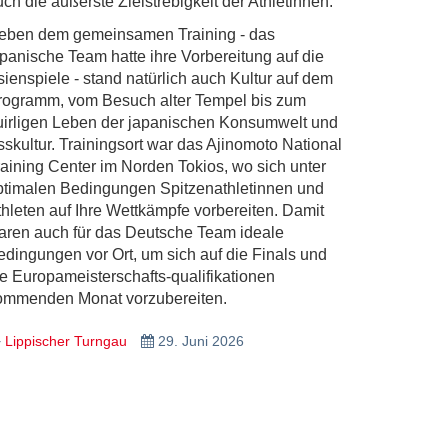
ch die äußerste Zielstrebigkeit der Athletinnen.
eben dem gemeinsamen Training - das
apanische Team hatte ihre Vorbereitung auf die
sienspiele - stand natürlich auch Kultur auf dem
rogramm, vom Besuch alter Tempel bis zum
uirligen Leben der japanischen Konsumwelt und
sskultur. Trainingsort war das Ajinomoto National
raining Center im Norden Tokios, wo sich unter
ptimalen Bedingungen Spitzenathletinnen und
thleten auf Ihre Wettkämpfe vorbereiten. Damit
aren auch für das Deutsche Team ideale
edingungen vor Ort, um sich auf die Finals und
ie Europameisterschafts-qualifikationen
ommenden Monat vorzubereiten.
Lippischer Turngau
29. Juni 2026