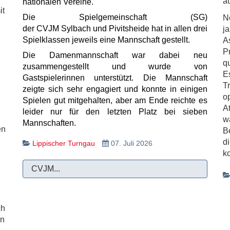
au
nationalen Vereine.
it
Die Spielgemeinschaft (SG)
N
der CVJM Sylbach und Pivitsheide hat in allen drei
j
Spielklassen jeweils eine Mannschaft gestellt.
A
P
Die Damenmannschaft war dabei neu
q
zusammengestellt und wurde von
E
Gastspielerinnen unterstützt. Die Mannschaft
T
zeigte sich sehr engagiert und konnte in einigen
o
Spielen gut mitgehalten, aber am Ende reichte es
A
leider nur für den letzten Platz bei sieben
w
Mannschaften.
en
B
d
Lippischer Turngau
07. Juli 2026
k
CVJM...
ch
en