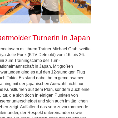
etmolder Turnerin in Japan
emeinsam mit ihrem Trainer Michael Gruhl weilte
liya-Jolie Funk (KTV Detmold) vom 16. bis 26.
uni zum Trainingscamp der Turn-
ationalmannschaft in Japan. Mit großen
rwartungen ging es auf den 12-stündigen Flug
ach Tokio. Es stand dabei beim gemeinsamen
raining mit der japanischen Auswahl nicht nur
as Kunstturnen auf dem Plan, sondern auch eine
ultur, die sich doch in einigen Punkten von
nserer unterscheidet und sich auch im täglichen
eben zeigt. Auffallend das sehr zuvorkommende
iteinander, der Respekt untereinander sowie