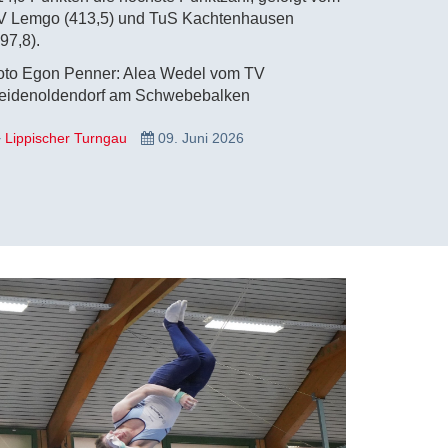
V Lemgo (413,5) und TuS Kachtenhausen
97,8).
oto Egon Penner: Alea Wedel vom TV
eidenoldendorf am Schwebebalken
Lippischer Turngau
09. Juni 2026