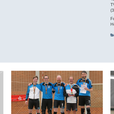
T
(3
F
H