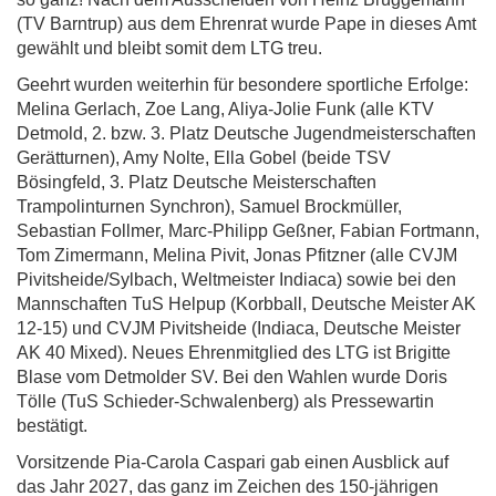
(TV Barntrup) aus dem Ehrenrat wurde Pape in dieses Amt
gewählt und bleibt somit dem LTG treu.
Geehrt wurden weiterhin für besondere sportliche Erfolge:
Melina Gerlach, Zoe Lang, Aliya-Jolie Funk (alle KTV
Detmold, 2. bzw. 3. Platz Deutsche Jugendmeisterschaften
Gerätturnen), Amy Nolte, Ella Gobel (beide TSV
Bösingfeld, 3. Platz Deutsche Meisterschaften
Trampolinturnen Synchron), Samuel Brockmüller,
Sebastian Follmer, Marc-Philipp Geßner, Fabian Fortmann,
Tom Zimermann, Melina Pivit, Jonas Pfitzner (alle CVJM
Pivitsheide/Sylbach, Weltmeister Indiaca) sowie bei den
Mannschaften TuS Helpup (Korbball, Deutsche Meister AK
12-15) und CVJM Pivitsheide (Indiaca, Deutsche Meister
AK 40 Mixed). Neues Ehrenmitglied des LTG ist Brigitte
Blase vom Detmolder SV. Bei den Wahlen wurde Doris
Tölle (TuS Schieder-Schwalenberg) als Pressewartin
bestätigt.
Vorsitzende Pia-Carola Caspari gab einen Ausblick auf
das Jahr 2027, das ganz im Zeichen des 150-jährigen