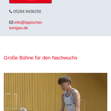
05284 9436250
info@lippischer-
turngau.de
Große Bühne für den Nachwuchs