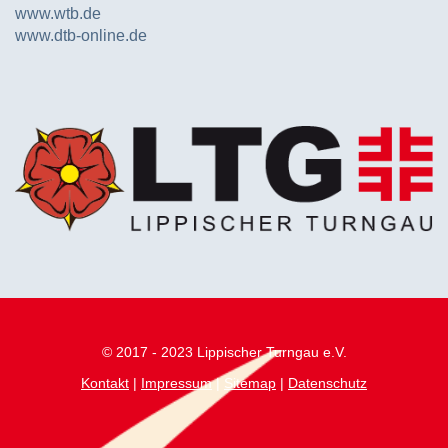
www.wtb.de
www.dtb-online.de
© 2017 - 2023 Lippischer Turngau e.V.
Kontakt
|
Impressum
|
Sitemap
|
Datenschutz